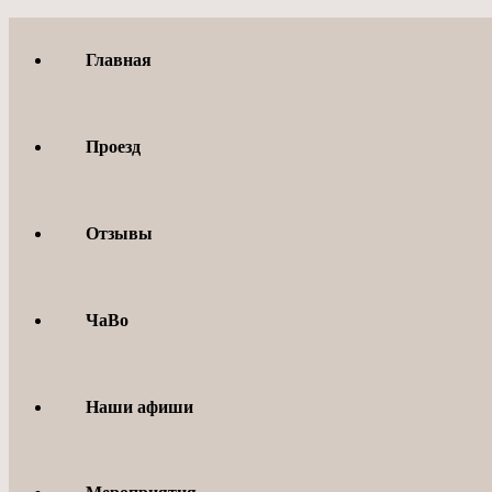
Перейти
к
Главная
содержимому
Проезд
Отзывы
ЧаВо
Наши афиши