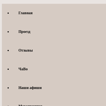
Перейти
к
Главная
содержимому
Проезд
Отзывы
ЧаВо
Наши афиши