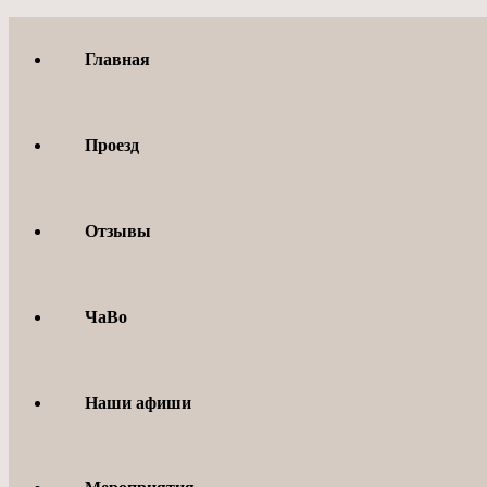
Перейти
к
Главная
содержимому
Проезд
Отзывы
ЧаВо
Наши афиши