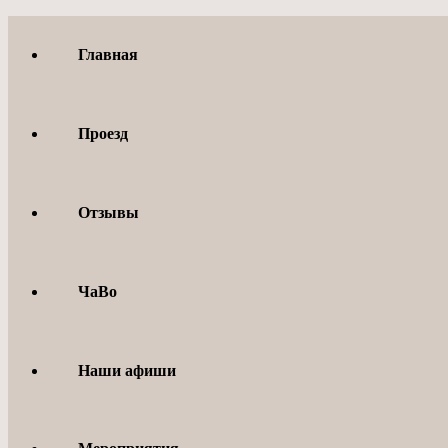
Перейти
к
Главная
содержимому
Проезд
Отзывы
ЧаВо
Наши афиши