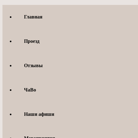
Перейти
к
Главная
содержимому
Проезд
Отзывы
ЧаВо
Наши афиши