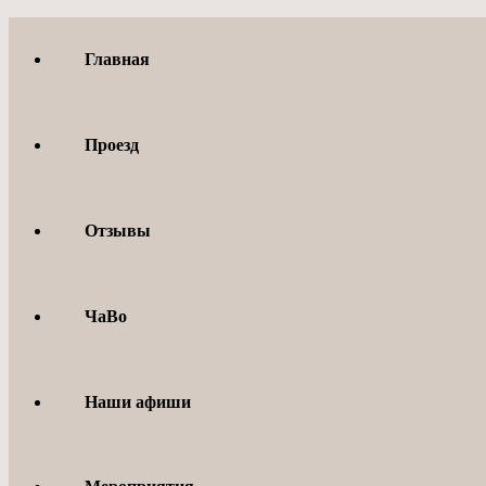
Перейти
к
Главная
содержимому
Проезд
Отзывы
ЧаВо
Наши афиши