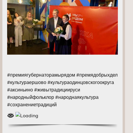
#премиягубернаторамырядом #премядобрыхдел
#культураершово #культураодинцовскогоокруга
#аксиньино #живытрадициируси
#народныйфольклор #народнаякультура
#сохранениетрадиций