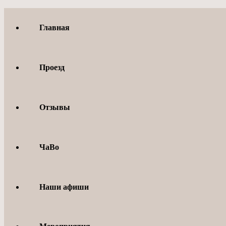
Перейти
к
Главная
содержимому
Проезд
Отзывы
ЧаВо
Наши афиши