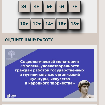
3+
4+
5+
6+
7+
10+
12+
14+
16+
18+
ОЦЕНИТЕ НАШУ РАБОТУ