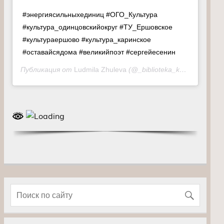
#энергиясильныхединиц #ОГО_Культура
#культура_одинцовскийокруг #ТУ_Ершовское
#культураершово #культура_каринское
#оставайсядома #великийпоэт #сергейесенин
Публикация от
Ludmila Zhuleva
(@_biblioteka_karinskoe)
23 