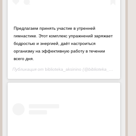
Предлагаем принять участие в утренней
гимнастике. Этот комплекс упражнений заряжает
бодростью и энергией, даёт настроиться
организму на эффективную работу в течении
всего дня.
Публикация от
biblioteka_aksinino
(@biblioteka_aksinino25)
1