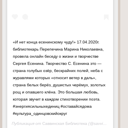
«И нет конца есенинскому чуду!» 17.04.2020г.
библиотекарь Перепечина Марина Николаевна,
провела онлайн беседу о жизни и творчестве
Сергея Есенина. Творчество С. Есенина это —
страна голубых озёр, бескрайних полей, неба с
журавлями которых «относит ветер в даль»,
страна белых берёз, душистых черёмух, золотых
рощ и опавшего клёна. Это большая любовь,
которая звучит в каждом стихотворении поэта.
#энергиясильныхединиц #оставайсядома
#культура_одинцовскийокруг
Публикация от
Саввинская Библиотека
(@savvinskaiabiblioteka)