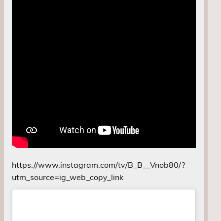
https://www.instagram.com/tv/B_B__Vnob80/?
utm_source=ig_web_copy_link