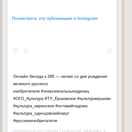
Посмотреть эту публикацию в Instagram
Онлайн беседа к 285 — летию со дня рождения
великого русского
изобретателя.#энергиясильныхединиц
#ОГО_Культура #ТУ_Ершовское #культураершово
#культура_каринское #оставайсядома
#культура_одинцовскийокруг
#русскиеизобретатели
Публикация от
Ludmila Zhuleva
(@_biblioteka_karinskoe)
21 