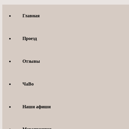
Перейти
к
Главная
содержимому
Проезд
Отзывы
ЧаВо
Наши афиши