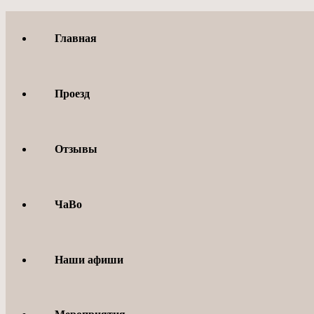
Перейти
к
Главная
содержимому
Проезд
Отзывы
ЧаВо
Наши афиши