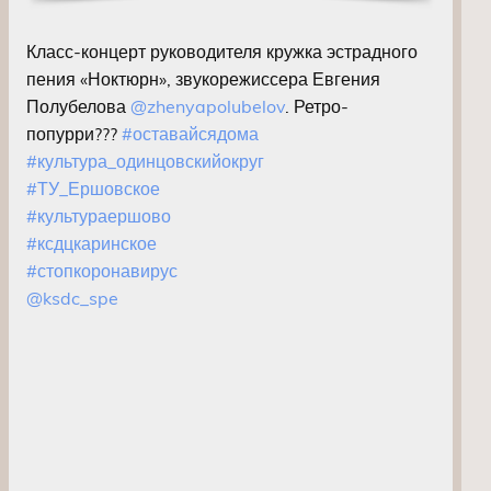
Класс-концерт руководителя кружка эстрадного
пения «Ноктюрн», звукорежиссера Евгения
Полубелова
@zhenyapolubelov
. Ретро-
попурри???
#оставайсядома
#культура_одинцовскийокруг
#ТУ_Ершовское
#культураершово
#ксдцкаринское
#стопкоронавирус
@ksdc_spe