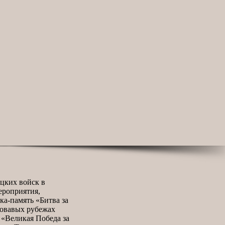
цких войск в
ероприятия,
ка-память «Битва за
ровавых рубежах
 «Великая Победа за