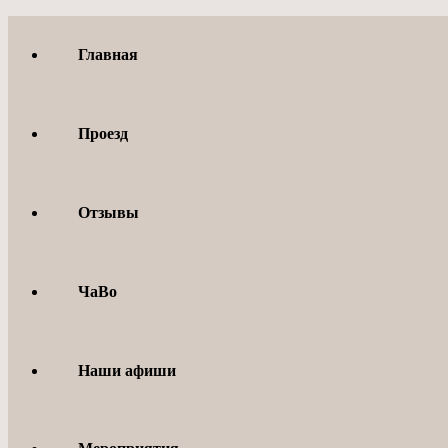
Перейти
к
Главная
содержимому
Проезд
Отзывы
ЧаВо
Наши афиши