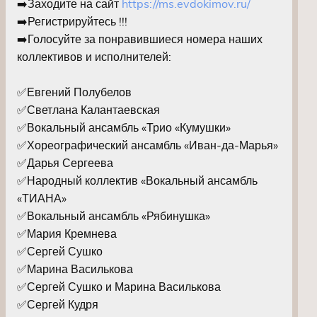
➡️Заходите на сайт
https://ms.evdokimov.ru/
➡️Регистрируйтесь !!!
➡️Голосуйте за понравившиеся номера наших
коллективов и исполнителей:
⠀
✅Евгений Полубелов
✅Светлана Калантаевская
✅Вокальный ансамбль «Трио «Кумушки»
✅Хореографический ансамбль «Иван-да-Марья»
✅Дарья Сергеева
✅Народный коллектив «Вокальный ансамбль
«ТИАНА»
✅Вокальный ансамбль «Рябинушка»
✅Мария Кремнева
✅Сергей Сушко
✅Марина Василькова
✅Сергей Сушко и Марина Василькова
✅Сергей Кудря