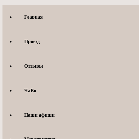
Перейти
к
Главная
содержимому
Проезд
Отзывы
ЧаВо
Наши афиши