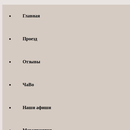
Перейти
к
Главная
содержимому
Проезд
Отзывы
ЧаВо
Наши афиши