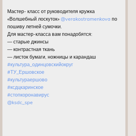
Мастер- класс от руководителя кружка
«Волшебный лоскуток»
@verakostramenkova
по
пошиву летней сумочки.
Для мастер-класса вам понадобятся:
— старые джинсы
— контрастная ткань
— листок бумаги, ножницы и карандаш
#культура_одинцовскийокруг
#ТУ_Ершовское
#культураершово
#ксдцкаринское
#стопкоронавирус
@ksdc_spe