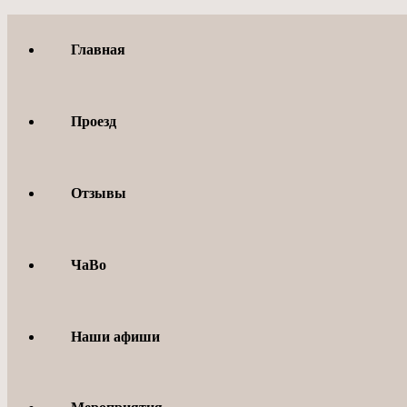
Перейти
к
Главная
содержимому
Проезд
Отзывы
ЧаВо
Наши афиши