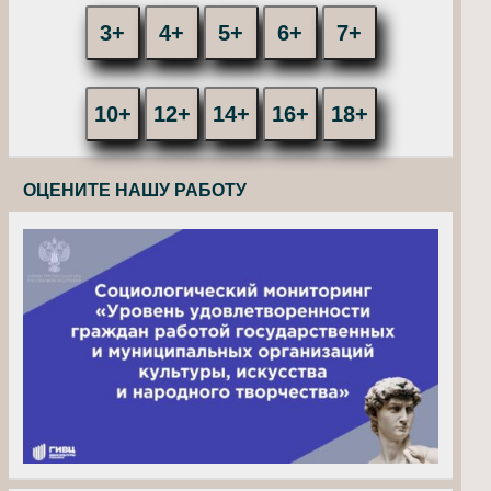
3+
4+
5+
6+
7+
10+
12+
14+
16+
18+
ОЦЕНИТЕ НАШУ РАБОТУ