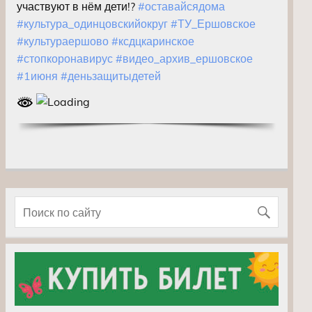
участвуют в нём дети!?
#оставайсядома
#культура_одинцовскийокруг
#ТУ_Ершовское
#культураершово
#ксдцкаринское
#стопкоронавирус
#видео_архив_ершовское
#1июня
#деньзащитыдетей