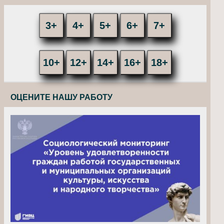
3+
4+
5+
6+
7+
10+
12+
14+
16+
18+
ОЦЕНИТЕ НАШУ РАБОТУ