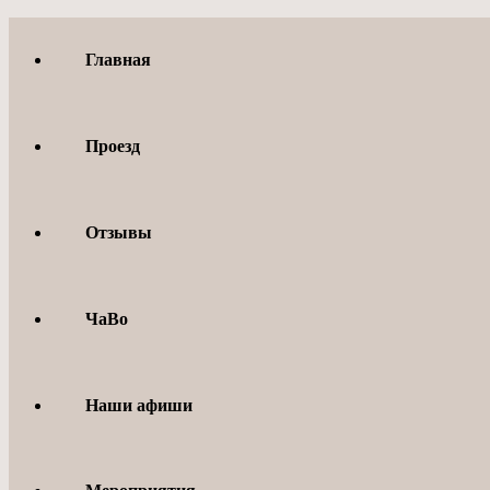
Перейти
к
Главная
содержимому
Проезд
Отзывы
ЧаВо
Наши афиши