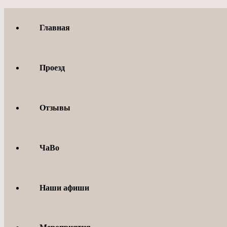
Перейти
к
Главная
содержимому
Проезд
Отзывы
ЧаВо
Наши афиши